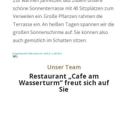
Zur warmen Jahreszeit lädt zudem unsere
schöne Sonnenterrasse mit 40 Sitzplätzen zum
Verweilen ein. Große Pflanzen rahmen die
Terrasse ein. An heißen Tagen spannen wir die
großen Sonnenschirme auf. Sie können also
auch gemütlich im Schatten sitzen.
Unser Team
Restaurant „Cafe am
Wasserturm“ freut sich auf
Sie
Service1
Service-2
Service-3
Service-4
Service-5
Service-6